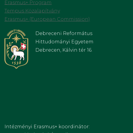
Erasmus+ Program
Tempus Közalapítvány
Erasmus+ (European Commission)
Debreceni Református
Hittudományi Egyetem
Debrecen, Kálvin tér 16.
Intézményi Erasmus+ koordinátor: