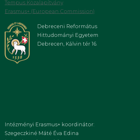
Tempus Közalapítvány
Erasmus+ (European Commission)
Debreceni Református
Hittudományi Egyetem
Debrecen, Kálvin tér 16.
Intézményi Erasmus+ koordinátor:
Szegeczkiné Máté Éva Edina